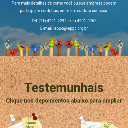
Para mais detalhes de como você ou sua empresa podem
participar e contribuir, entre em contato conosco.
Tel: (11) 4201-2292 e/ou 4201-0763
E-mail: ieppc@ieppc.org.br
Testemunhais
Clique nos depoimentos abaixo para ampliar